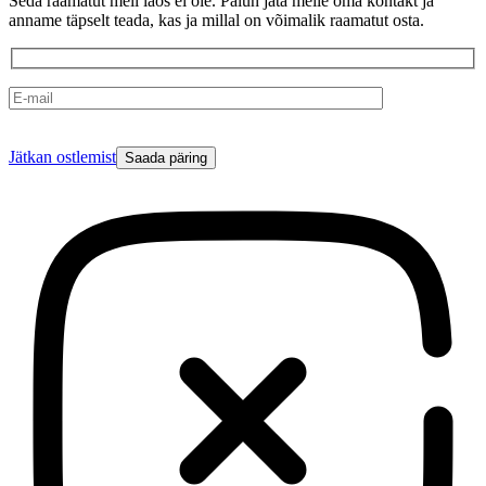
Seda raamatut meil laos ei ole. Palun jäta meile oma kontakt ja
anname täpselt teada, kas ja millal on võimalik raamatut osta.
Please
Jätkan ostlemist
leave
this
field
empty.