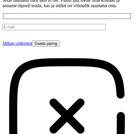
Seda raamatut meil laos ei ole. Palun jäta meile oma kontakt ja
anname täpselt teada, kas ja millal on võimalik raamatut osta.
Please
Jätkan ostlemist
leave
this
field
empty.