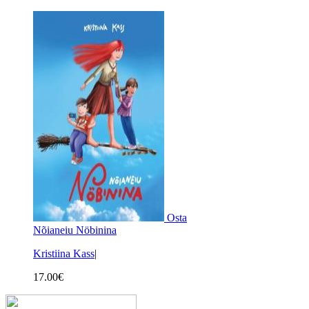
Osta
Nõianeiu Nöbinina
Kristiina Kass
|
17.00
€