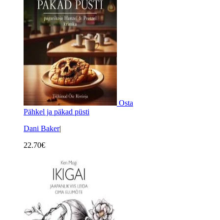
Osta
Pähkel ja päkad püsti
Dani Baker
|
22.70
€