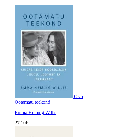
Osta
Ootamatu teekond
Emma Heming Willis
|
27.10
€