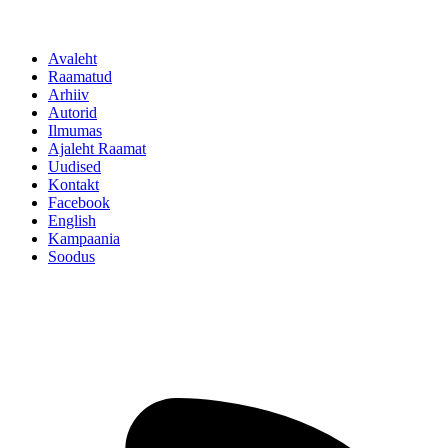
Avaleht
Raamatud
Arhiiv
Autorid
Ilmumas
Ajaleht Raamat
Uudised
Kontakt
Facebook
English
Kampaania
Soodus