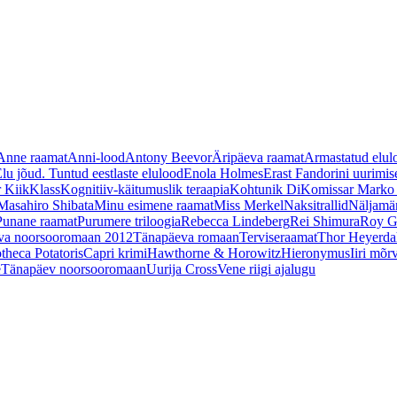
Anne raamat
Anni-lood
Antony Beevor
Äripäeva raamat
Armastatud elul
lu jõud. Tuntud eestlaste elulood
Enola Holmes
Erast Fandorini uurimis
 Kiik
Klass
Kognitiiv-käitumuslik teraapia
Kohtunik Di
Komissar Marko 
Masahiro Shibata
Minu esimene raamat
Miss Merkel
Naksitrallid
Näljamä
Punane raamat
Purumere triloogia
Rebecca Lindeberg
Rei Shimura
Roy Gr
va noorsooromaan 2012
Tänapäeva romaan
Terviseraamat
Thor Heyerda
otheca Potatoris
Capri krimi
Hawthorne & Horowitz
Hieronymus
Iiri mõr
e
Tänapäev noorsooromaan
Uurija Cross
Vene riigi ajalugu