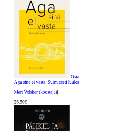
Osta
Aga sina ei vasta. Surm eesti luules
Mart Velsker (koostaja)
|
26.50
€