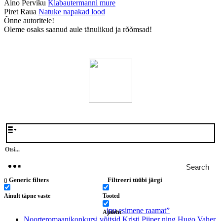
Aino Perviku
Klabautermanni mure
Piret Raua
Natuke napakad lood
Õnne autoritele!
Oleme osaks saanud aule tänulikud ja rõõmsad!
Search
Generic filters
Filtreeri tüübi järgi
Värsked postitused
Ainult täpne vaste
Tooted
Algab lastejutuvõistlus “Minu esimene raamat”
Ajaleht
Noorteromaanikonkursi võitsid Kristi Piiper ning Hugo Vaher