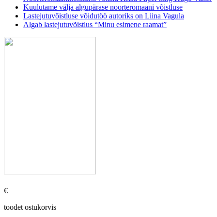
Kuulutame välja algupärase noorteromaani võistluse
Lastejutuvõistluse võidutöö autoriks on Liina Vagula
Algab lastejutuvõistlus “Minu esimene raamat”
€
toodet ostukorvis