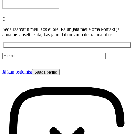
€
Seda raamatut meil laos ei ole. Palun jäta meile oma kontakt ja
anname täpselt teada, kas ja millal on võimalik raamatut osta.
Please
Jätkan ostlemist
leave
this
field
empty.