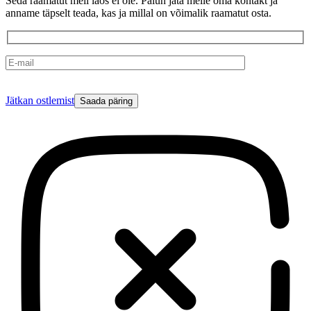
Seda raamatut meil laos ei ole. Palun jäta meile oma kontakt ja
anname täpselt teada, kas ja millal on võimalik raamatut osta.
Please
Jätkan ostlemist
leave
this
field
empty.