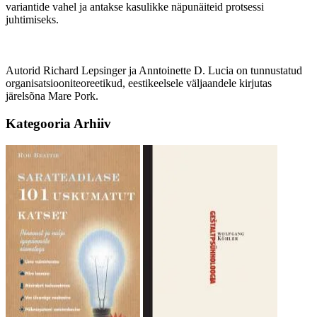
variantide vahel ja antakse kasulikke näpunäiteid protsessi
juhtimiseks.
Autorid Richard Lepsinger ja Anntoinette D. Lucia on tunnustatud
organisatsiooniteoreetikud, eestikeelsele väljaandele kirjutas
järelsõna Mare Pork.
Kategooria
Arhiiv