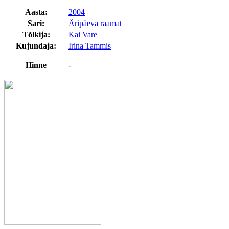
Aasta:
2004
Sari:
Äripäeva raamat
Tõlkija:
Kai Vare
Kujundaja:
Irina Tammis
Hinne
-