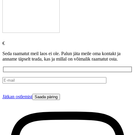
€
Seda raamatut meil laos ei ole. Palun jäta meile oma kontakt ja
anname täpselt teada, kas ja millal on võimalik raamatut osta.
Please
Jätkan ostlemist
leave
this
field
empty.