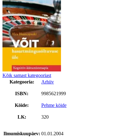
Kõik samast kategooriast
Kategooria:
Arhiiv
ISBN:
9985621999
Köide:
Pehme köide
LK:
320
Ilmumiskuupäev:
01.01.2004