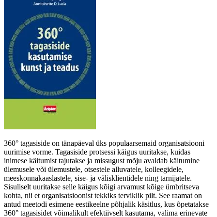
360
° tagasiside on tänapäeval üks populaarsemaid organisatsiooni
uurimise vorme
. Tagasiside protsessi käigus uuritakse, kuidas
inimese käitumist tajutakse ja missugust mõju avaldab käitumine
ülemusele või ülemustele, otsestele alluvatele, kolleegidele,
meeskonnakaaslastele, sise- ja välisklientidele ning tarnijatele.
Sisuliselt uuritakse selle käigus kõigi arvamust kõige ümbritseva
kohta, nii et organisatsioonist tekkiks terviklik pilt. See raamat on
antud meetodi esimene eestikeelne põhjalik käsitlus, kus õpetatakse
360° tagasisidet võimalikult efektiivselt kasutama, valima erinevate