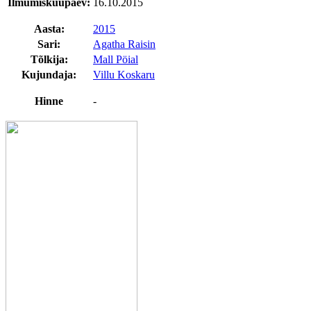
Ilmumiskuupäev:
16.10.2015
Aasta:
2015
Sari:
Agatha Raisin
Tõlkija:
Mall Pöial
Kujundaja:
Villu Koskaru
Hinne
-