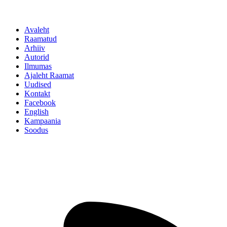
Avaleht
Raamatud
Arhiiv
Autorid
Ilmumas
Ajaleht Raamat
Uudised
Kontakt
Facebook
English
Kampaania
Soodus