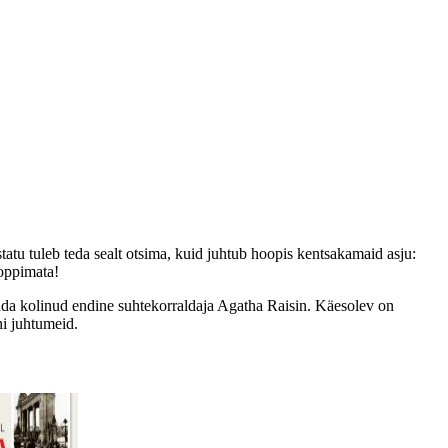
atu tuleb teda sealt otsima, kuid juhtub hoopis kentsakamaid asju:
toppimata!
nda kolinud endine suhtekorraldaja Agatha Raisin. Käesolev on
hi juhtumeid.