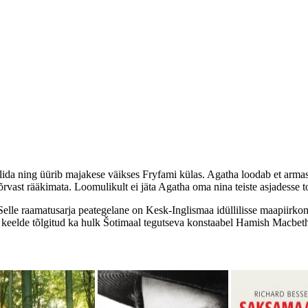
ida ning üürib majakese väikses Fryfami külas. Agatha loodab et armast
vast rääkimata. Loomulikult ei jäta Agatha oma nina teiste asjadesse 
Selle raamatusarja peategelane on Kesk-Inglismaa idüllilisse maapiirko
ti keelde tõlgitud ka hulk Šotimaal tegutseva konstaabel Hamish Macbet