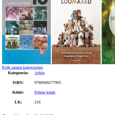
Kõik samast kategooriast
Kategooria:
Arhiiv
ISBN:
9789949277995
Köide:
Pehme köide
LK:
216