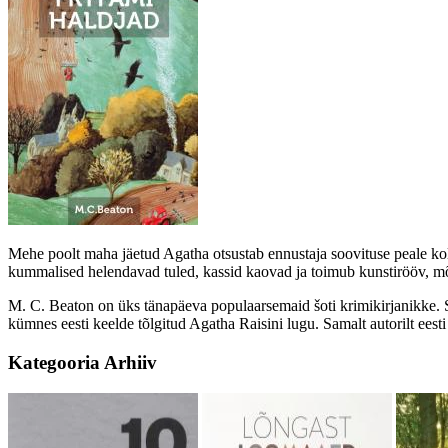
Mehe poolt maha jäetud Agatha otsustab ennustaja soovituse peale kol
kummalised helendavad tuled, kassid kaovad ja toimub kunstirööv, mõr
M. C. Beaton on üks tänapäeva populaarsemaid šoti krimikirjanikke. 
kümnes eesti keelde tõlgitud Agatha Raisini lugu. Samalt autorilt ees
Kategooria
Arhiiv