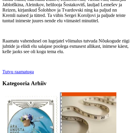
Jablotškina, Aleinikov, helilooja Šostakovitš, lauljad Lemešev ja
Reizen, kirjanikud Šolohhov ja Tvardovski ning ka paljud nn
Kremli naised ja tütred. Ta viibis Sergei Koroljovi ja paljude teiste
tuntud inimeste juures nende elu viimastel minutitel.
Raamatu vahendusel on lugejatel võimalus tutvuda Nõukogude riigi
juhtide ja eliidi elu salajase poolega esmasest allikast, inimese käest,
kelle jaoks see oli kogu tema elu.
Tutvu raamatuga
Kategooria
Arhiiv