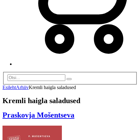
Esileht
Arhiiv
Kremli haigla saladused
Kremli haigla saladused
Praskovja Mošentseva