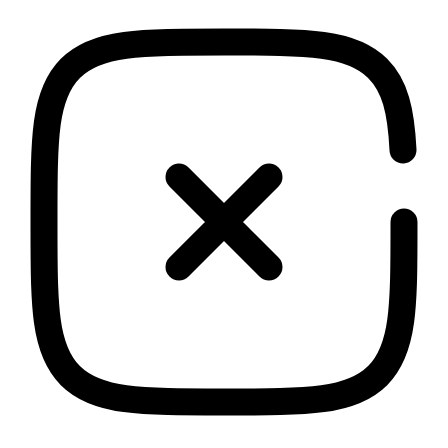
field
empty.