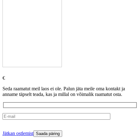
€
Seda raamatut meil laos ei ole. Palun jäta meile oma kontakt ja
anname täpselt teada, kas ja millal on võimalik raamatut osta.
Please
Jätkan ostlemist
leave
this