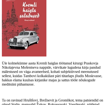
Üle kolmekümne aasta Kremli haiglas töötanud kirurgi Praskovja
Nikolajevna Mošentseva nappide, värvikate lugudena kirja pandud
mälestused on väga avameelsed, kohati subjektiivsed meenutused
sellest, kuidas Tambovi kolkakülast päri tütarlaps jõudis Moskvasse,
hakkas elama kuulsas kirjanike majas ja sattus tööle nõukogude
meditsiini pühamusse.
Ta on ravinud Hruštšovi, Brežnevit ja Gromõkot, tema patsiendid on
olnud Stalin, marssalid Žukov, Rokossovski, Vassilevski, näitlejad