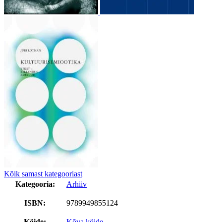
Kõik samast kategooriast
Kategooria:
Arhiiv
ISBN:
9789949855124
Köide:
Kõva köide