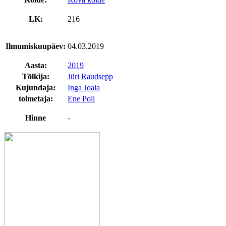
LK:
216
Ilmumiskuupäev:
04.03.2019
Aasta:
2019
Tõlkija:
Jüri Raudsepp
Kujundaja:
Inga Joala
toimetaja:
Ene Poll
Hinne
-