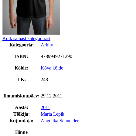
Kõik samast kategooriast
Kategooria:
Arhiiv
ISBN:
9789949271290
Köide:
Kõva köide
LK:
248
Ilmumiskuupäev:
29.12.2011
Aasta:
2011
Tõlkija:
Maria Lepik
Kujundaja:
Angelika Schneider
Hinne
-