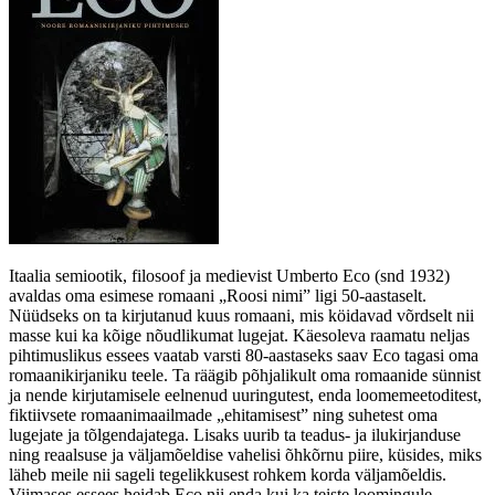
Itaalia semiootik, filosoof ja medievist Umberto Eco (snd 1932)
avaldas oma esimese romaani „Roosi nimi” ligi 50-aastaselt.
Nüüdseks on ta kirjutanud kuus romaani, mis köidavad võrdselt nii
masse kui ka kõige nõudlikumat lugejat. Käesoleva raamatu neljas
pihtimuslikus essees vaatab varsti 80-aastaseks saav Eco tagasi oma
romaanikirjaniku teele. Ta räägib põhjalikult oma romaanide sünnist
ja nende kirjutamisele eelnenud uuringutest, enda loomemeetoditest,
fiktiivsete romaanimaailmade „ehitamisest” ning suhetest oma
lugejate ja tõlgendajatega. Lisaks uurib ta teadus- ja ilukirjanduse
ning reaalsuse ja väljamõeldise vahelisi õhkõrnu piire, küsides, miks
läheb meile nii sageli tegelikkusest rohkem korda väljamõeldis.
Viimases essees heidab Eco nii enda kui ka teiste loomingule