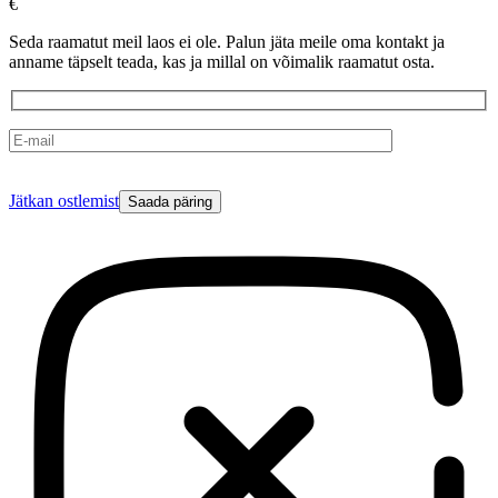
€
Seda raamatut meil laos ei ole. Palun jäta meile oma kontakt ja
anname täpselt teada, kas ja millal on võimalik raamatut osta.
Please
Jätkan ostlemist
leave
this
field
empty.