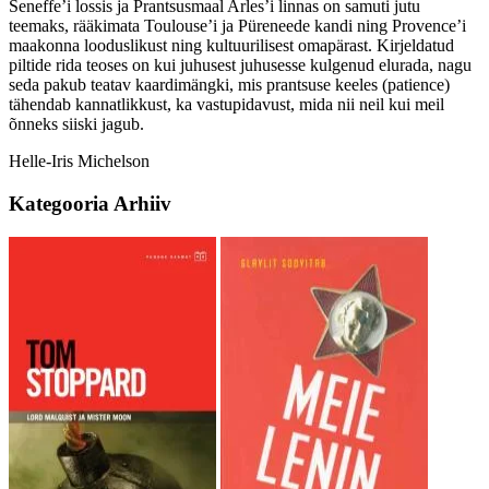
Seneffe’i lossis ja Prantsusmaal Arles’i linnas on samuti jutu
teemaks, rääkimata Toulouse’i ja Püreneede kandi ning Provence’i
maakonna looduslikust ning kultuurilisest omapärast. Kirjeldatud
piltide rida teoses on kui juhusest juhusesse kulgenud elurada, nagu
seda pakub teatav kaardimängki, mis prantsuse keeles (patience)
tähendab kannatlikkust, ka vastupidavust, mida nii neil kui meil
õnneks siiski jagub.
Helle-Iris Michelson
Kategooria
Arhiiv