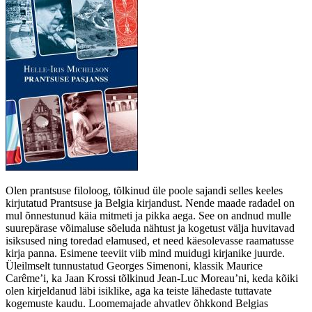
Olen prantsuse filoloog, tõlkinud üle poole sajandi selles keeles
kirjutatud Prantsuse ja Belgia kirjandust. Nende maade radadel on
mul õnnestunud käia mitmeti ja pikka aega. See on andnud mulle
suurepärase võimaluse sõeluda nähtust ja kogetust välja huvitavad
isiksused ning toredad elamused, et need käesolevasse raamatusse
kirja panna. Esimene teeviit viib mind muidugi kirjanike juurde.
Üleilmselt tunnustatud Georges Simenoni, klassik Maurice
Carême’i, ka Jaan Krossi tõlkinud Jean-Luc Moreau’ni, keda kõiki
olen kirjeldanud läbi isiklike, aga ka teiste lähedaste tuttavate
kogemuste kaudu. Loomemajade ahvatlev õhkkond Belgias