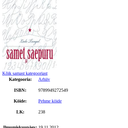
Kõik samast kategooriast
Kategooria:
Arhiiv
ISBN:
9789949272549
Köide:
Pehme köide
LK:
238
Ilmumiskuupäev:
19.11.2012