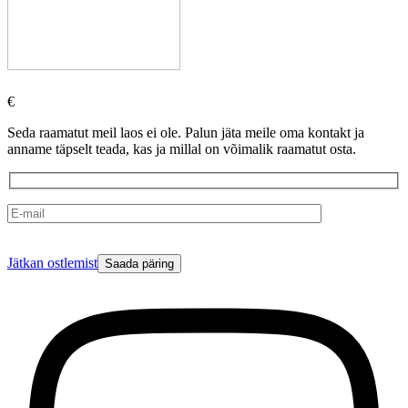
€
Seda raamatut meil laos ei ole. Palun jäta meile oma kontakt ja
anname täpselt teada, kas ja millal on võimalik raamatut osta.
Please
Jätkan ostlemist
leave
this
field
empty.