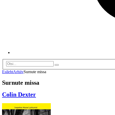
Esileht
Arhiiv
Surnute missa
Surnute missa
Colin Dexter