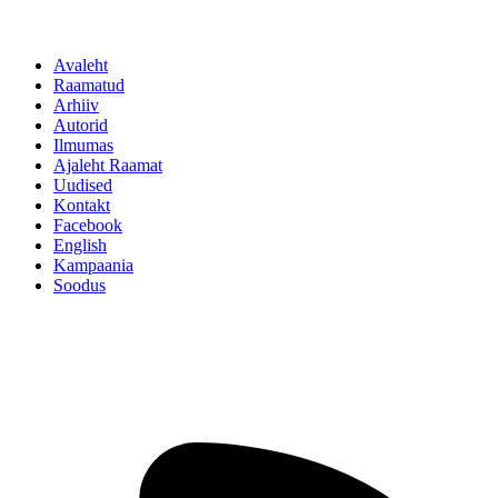
Avaleht
Raamatud
Arhiiv
Autorid
Ilmumas
Ajaleht Raamat
Uudised
Kontakt
Facebook
English
Kampaania
Soodus