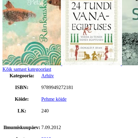
Kõik samast kategooriast
Kategooria:
Arhiiv
ISBN:
9789949272181
Köide:
Pehme köide
LK:
240
Ilmumiskuupäev:
7.09.2012