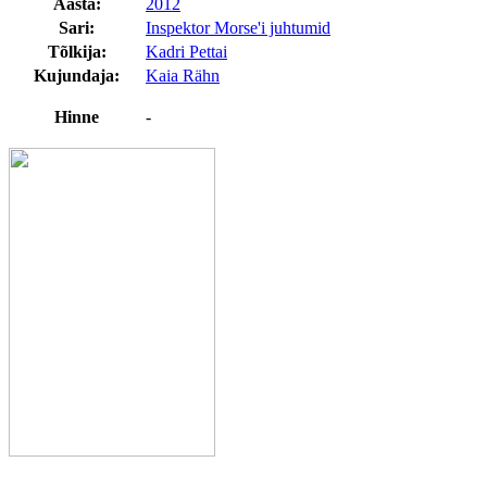
Aasta:
2012
Sari:
Inspektor Morse'i juhtumid
Tõlkija:
Kadri Pettai
Kujundaja:
Kaia Rähn
Hinne
-