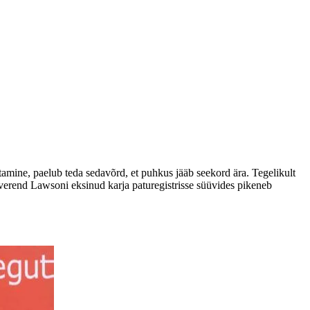
amine, paelub teda sedavõrd, et puhkus jääb seekord ära. Tegelikult
everend Lawsoni eksinud karja paturegistrisse süüvides pikeneb