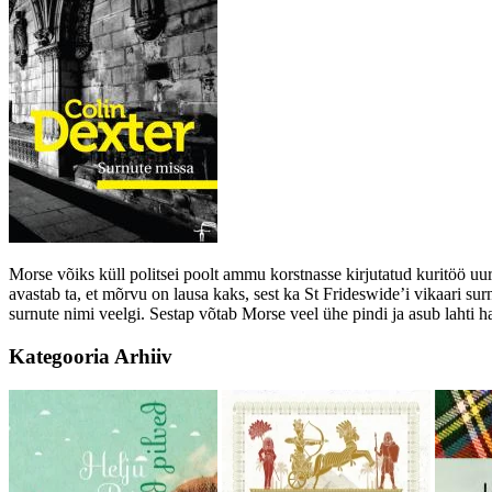
Morse võiks küll politsei poolt ammu korstnasse kirjutatud kuritöö u
avastab ta, et mõrvu on lausa kaks, sest ka St Frideswide’i vikaari s
surnute nimi veelgi. Sestap võtab Morse veel ühe pindi ja asub laht
Kategooria
Arhiiv