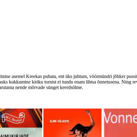
urimise asemel Kreekas puhata, ent üks juhtum, vöörmündri jõhker pussit
urnuks kukkumine kiriku tornist ei tundu enam lihtsa õnnetusena. Ning r
i harutama nende mõrvade sünget keerdsõlme.