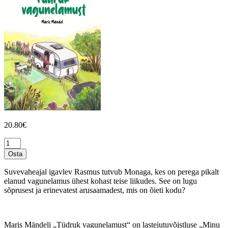
20.80
€
Tüdruk
vagunelamust
Osta
kogus
Suvevaheajal igavlev Rasmus tutvub Monaga, kes on perega pikalt
elanud vagunelamus ühest kohast teise liikudes. See on lugu
sõprusest ja erinevatest arusaamadest, mis on õieti kodu?
Maris Mändeli „Tüdruk vagunelamust“ on lastejutuvõistluse „Minu