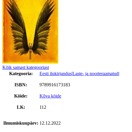
Kõik samast kategooriast
Kategooria:
Eesti ilukirjandus|
Laste- ja noorteraamatud|
ISBN:
9789916173183
Köide:
Kõva köide
LK:
112
Ilmumiskuupäev:
12.12.2022