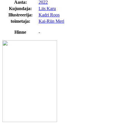
Aasta:
2022
Kujundaja:
Liis Karu
Illustreerija:
Kadri Roos
toimetaja:
Kai-Riin Meri
Hinne
-