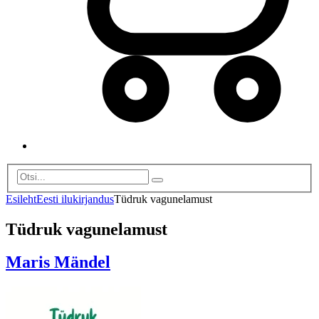
Esileht
Eesti ilukirjandus
Tüdruk vagunelamust
Tüdruk vagunelamust
Maris Mändel