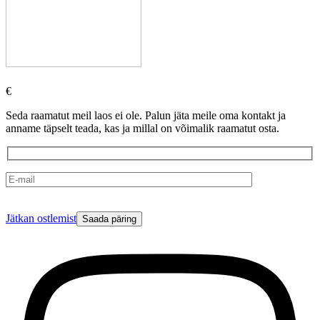
€
Seda raamatut meil laos ei ole. Palun jäta meile oma kontakt ja
anname täpselt teada, kas ja millal on võimalik raamatut osta.
Please
Jätkan ostlemist
leave
this
field
empty.