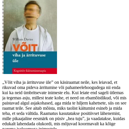
„Võit viha ja ärrituvuse üle” on käsiraamat neile, kes leiavad, et
rikuvad oma pideva ärritumise või pahameelehoogudega nii enda
kui ka neid ümbritsevate inimeste elu. Kui leiate end sageli ütlemas
ja tegemas asju, millest teate kohe, et need on ebamõistlikud, või mis
paistavad algul asjakohased, aga mida te hiljem kahetsete, siis on see
raamat teile. See aitab mõista, miks taolist käitumist esineb ja mida
teha, et seda vältida. Raamatus kasutatakse positiivset lähenemist,
mille pikaajaline eesmärk on püsiv „hea tuju”, ja vaadatakse, kuidas
edukalt lahendada olukordi, mis mõjuvad koormavalt ka kõige
parema iseloomuga inimestele.