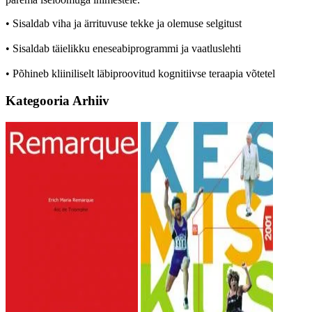
• Sisaldab viha ja ärrituvuse tekke ja olemuse selgitust
• Sisaldab täielikku eneseabiprogrammi ja vaatluslehti
• Põhineb kliiniliselt läbiproovitud kognitiivse teraapia võtetel
Kategooria
Arhiiv