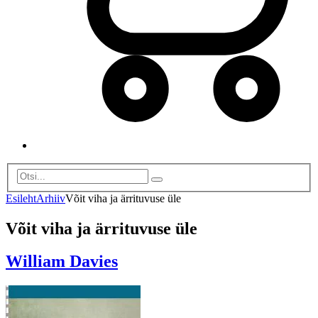
Esileht
Arhiiv
Võit viha ja ärrituvuse üle
Võit viha ja ärrituvuse üle
William Davies