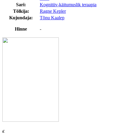
Sari:
Kognitiiv-käitumuslik teraapia
Tõlkija:
Ragne Kepler
Kujundaja:
Tõnu Kaalep
Hinne
-
€