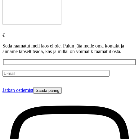
€
Seda raamatut meil laos ei ole. Palun jäta meile oma kontakt ja
anname täpselt teada, kas ja millal on võimalik raamatut osta.
Please
Jätkan ostlemist
leave
this
field
empty.