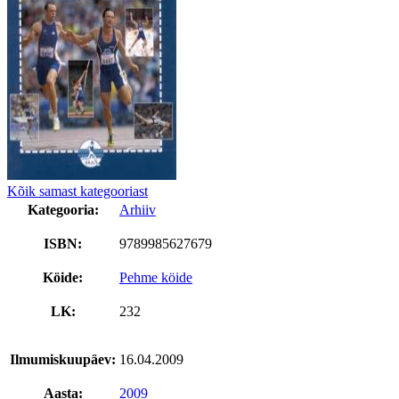
Kõik samast kategooriast
Kategooria:
Arhiiv
ISBN:
9789985627679
Köide:
Pehme köide
LK:
232
Ilmumiskuupäev:
16.04.2009
Aasta:
2009