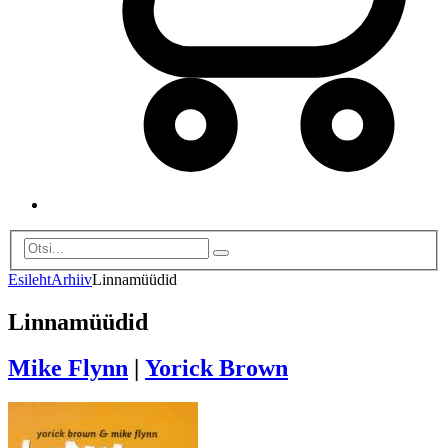
Esileht
Arhiiv
Linnamüüdid
Linnamüüdid
Mike Flynn
|
Yorick Brown