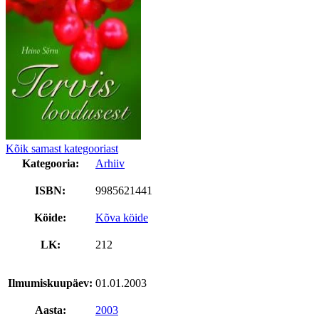
Kõik samast kategooriast
Kategooria:
Arhiiv
ISBN:
9985621441
Köide:
Kõva köide
LK:
212
Ilmumiskuupäev:
01.01.2003
Aasta:
2003