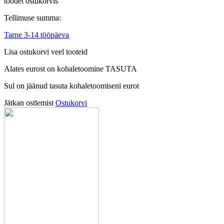
toodet ostukorvis
Tellimuse summa:
Tarne 3-14 tööpäeva
Lisa ostukorvi veel tooteid
Alates
eurost on kohaletoomine TASUTA
Sul on jäänud tasuta kohaletoomiseni
eurot
Jätkan ostlemist
Ostukorvi