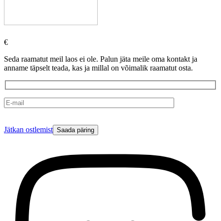
€
Seda raamatut meil laos ei ole. Palun jäta meile oma kontakt ja
anname täpselt teada, kas ja millal on võimalik raamatut osta.
Please
Jätkan ostlemist
leave
this
field
empty.