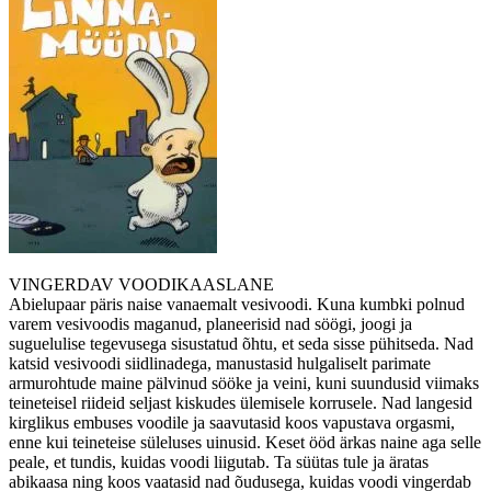
VINGERDAV VOODIKAASLANE
Abielupaar päris naise vanaemalt vesivoodi. Kuna kumbki polnud
varem vesivoodis maganud, planeerisid nad söögi, joogi ja
suguelulise tegevusega sisustatud õhtu, et seda sisse pühitseda. Nad
katsid vesivoodi siidlinadega, manustasid hulgaliselt parimate
armurohtude maine pälvinud sööke ja veini, kuni suundusid viimaks
teineteisel riideid seljast kiskudes ülemisele korrusele. Nad langesid
kirglikus embuses voodile ja saavutasid koos vapustava orgasmi,
enne kui teineteise süleluses uinusid. Keset ööd ärkas naine aga selle
peale, et tundis, kuidas voodi liigutab. Ta süütas tule ja äratas
abikaasa ning koos vaatasid nad õudusega, kuidas voodi vingerdab