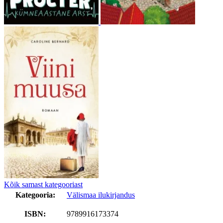
Kõik samast kategooriast
Kategooria:
Välismaa ilukirjandus
ISBN:
9789916173374