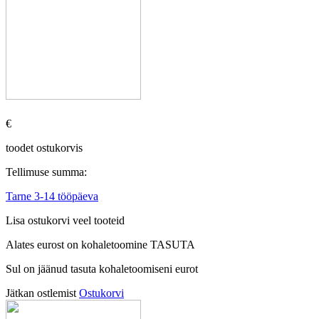
€
toodet ostukorvis
Tellimuse summa:
Tarne 3-14 tööpäeva
Lisa ostukorvi veel tooteid
Alates
eurost on kohaletoomine TASUTA
Sul on jäänud tasuta kohaletoomiseni
eurot
Jätkan ostlemist
Ostukorvi