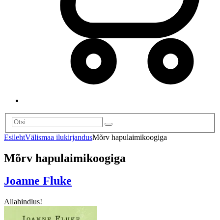
Esileht
Välismaa ilukirjandus
Mõrv hapulaimikoogiga
Mõrv hapulaimikoogiga
Joanne Fluke
Allahindlus!