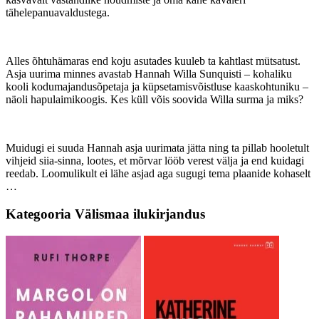
tähelepanuavaldustega.
Alles õhtuhämaras end koju asutades kuuleb ta kahtlast mütsatust.
Asja uurima minnes avastab Hannah Willa Sunquisti ‒ kohaliku
kooli kodumajandusõpetaja ja küpsetamisvõistluse kaaskohtuniku ‒
näoli hapulaimikoogis. Kes küll võis soovida Willa surma ja miks?
Muidugi ei suuda Hannah asja uurimata jätta ning ta pillab hooletult
vihjeid siia-sinna, lootes, et mõrvar lööb verest välja ja end kuidagi
reedab. Loomulikult ei lähe asjad aga sugugi tema plaanide kohaselt
…
Kategooria
Välismaa ilukirjandus