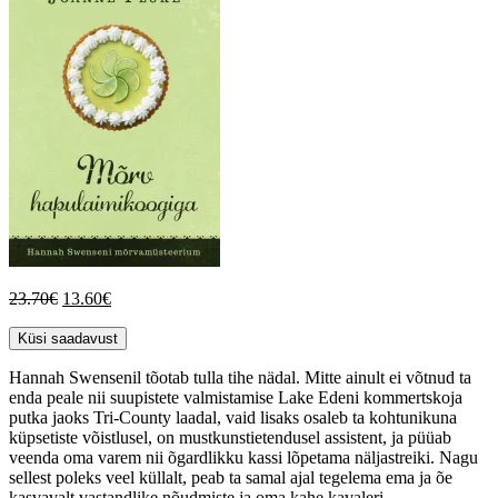
Algne
Current
23.70
€
13.60
€
hind
price
oli:
is:
Küsi saadavust
23.70€.
13.60€.
Hannah Swensenil tõotab tulla tihe nädal. Mitte ainult ei võtnud ta
enda peale nii suupistete valmistamise Lake Edeni kommertskoja
putka jaoks Tri-County laadal, vaid lisaks osaleb ta kohtunikuna
küpsetiste võistlusel, on mustkunstietendusel assistent, ja püüab
veenda oma varem nii õgardlikku kassi lõpetama näljastreiki. Nagu
sellest poleks veel küllalt, peab ta samal ajal tegelema ema ja õe
kasvavalt vastandlike nõudmiste ja oma kahe kavaleri