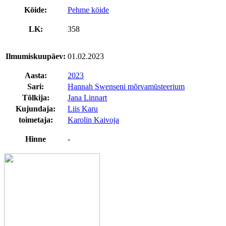
Köide:
Pehme köide
LK:
358
Ilmumiskuupäev:
01.02.2023
Aasta:
2023
Sari:
Hannah Swenseni mõrvamüsteerium
Tõlkija:
Jana Linnart
Kujundaja:
Liis Karu
toimetaja:
Karolin Kaivoja
Hinne
-